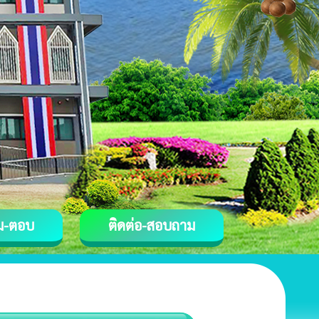
ม-ตอบ
ติดต่อ-สอบถาม